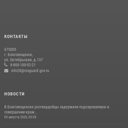
Росгвардии Амурской области в период с 20 по 26 июля 2026 года
27 июля 2026, 06:28
2
Росгвардейцы рассказали об имеющихся вакансиях на
моноярмарке
13 июля 2026, 03:27
КОНТАКТЫ
В Хабаровске определили лучших сотрудников вневедомственной
675005
охраны
г. Благовещенск,
ул. Октябрьская, д.137
23 июля 2026, 07:49
8
8-800-100-02-21
info28@rosguard.gov.ru
НОВОСТИ
В Благовещенске росгвардейцы задержали подозреваемую в
совершении краж...
05 августа 2026, 05:05