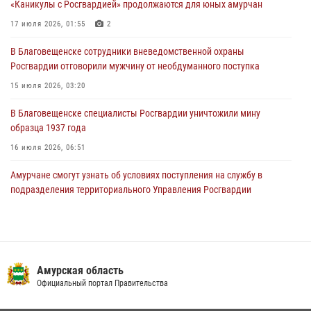
«Каникулы с Росгвардией» продолжаются для юных амурчан
23 июля 2026, 00:00
17 июля 2026, 01:55
2
В Благовещенске состоялось расширенное заседание
В Благовещенске сотрудники вневедомственной охраны
Координационного совета по вопросам частной охранной
Росгвардии отговорили мужчину от необдуманного поступка
деятельности при Управлении Росгвардии по Амурской области
15 июля 2026, 03:20
21 июля 2026, 01:10
В Благовещенске специалисты Росгвардии уничтожили мину
образца 1937 года
16 июля 2026, 06:51
Амурчане смогут узнать об условиях поступления на службу в
подразделения территориального Управления Росгвардии
23 июля 2026, 00:00
В Благовещенске прошёл молебен в память небесного покровителя
Росгвардии святого равноапостольного князя Владимира
Амурская область
28 июля 2026, 09:01
3
Официальный портал Правительства
Итоги работы строевых подразделений вневедомственной охраны