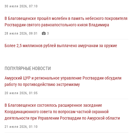
30 июля 2026, 07:10
В Благовещенске прошёл молебен в память небесного покровителя
Росгвардии святого равноапостольного князя Владимира
28 июля 2026, 09:01
3
Более 2,5 миллионов рублей выплачено амурчанам за оружие
сданное на возмездной основе
28 июля 2026, 02:00
ПОПУЛЯРНЫЕ НОВОСТИ
Итоги работы строевых подразделений вневедомственной охраны
Амурский ЦУР и региональное управление Росгвардии обсудили
Росгвардии Амурской области в период с 20 по 26 июля 2026 года
работу по противодействию экстремизму
27 июля 2026, 06:28
2
20 июля 2026, 01:05
В Хабаровске определили лучших сотрудников вневедомственной
В Благовещенске состоялось расширенное заседание
охраны
Координационного совета по вопросам частной охранной
23 июля 2026, 07:49
8
деятельности при Управлении Росгвардии по Амурской области
Амурчане смогут узнать об условиях поступления на службу в
21 июля 2026, 01:10
подразделения территориального Управления Росгвардии