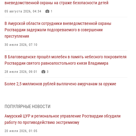
вневедомственной охраны на страже безопасности детей
05 августа 2026, 04:34
1
В Амурской области сотрудники вневедомственной охраны
Росгвардии задержали подозреваемого в совершении
преступления
30 июля 2026, 07:10
В Благовещенске прошёл молебен в память небесного покровителя
Росгвардии святого равноапостольного князя Владимира
28 июля 2026, 09:01
3
Более 2,5 миллионов рублей выплачено амурчанам за оружие
сданное на возмездной основе
28 июля 2026, 02:00
ПОПУЛЯРНЫЕ НОВОСТИ
Итоги работы строевых подразделений вневедомственной охраны
Амурский ЦУР и региональное управление Росгвардии обсудили
Росгвардии Амурской области в период с 20 по 26 июля 2026 года
работу по противодействию экстремизму
27 июля 2026, 06:28
2
20 июля 2026, 01:05