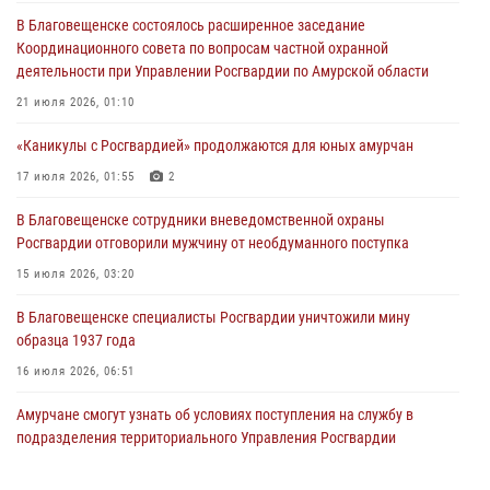
В Хабаровске определили лучших сотрудников вневедомственной
В Благовещенске состоялось расширенное заседание
охраны
Координационного совета по вопросам частной охранной
23 июля 2026, 07:49
8
деятельности при Управлении Росгвардии по Амурской области
Амурчане смогут узнать об условиях поступления на службу в
21 июля 2026, 01:10
подразделения территориального Управления Росгвардии
«Каникулы с Росгвардией» продолжаются для юных амурчан
23 июля 2026, 00:00
17 июля 2026, 01:55
2
В Благовещенске состоялось расширенное заседание
В Благовещенске сотрудники вневедомственной охраны
Координационного совета по вопросам частной охранной
Росгвардии отговорили мужчину от необдуманного поступка
деятельности при Управлении Росгвардии по Амурской области
15 июля 2026, 03:20
21 июля 2026, 01:10
В Благовещенске специалисты Росгвардии уничтожили мину
образца 1937 года
16 июля 2026, 06:51
Амурчане смогут узнать об условиях поступления на службу в
подразделения территориального Управления Росгвардии
23 июля 2026, 00:00