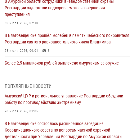
В Амурской области сотрудники вневедомственной охраны
Росгвардии задержали подозреваемого в совершении
преступления
30 июля 2026, 07:10
В Благовещенске прошёл молебен в память небесного покровителя
Росгвардии святого равноапостольного князя Владимира
28 июля 2026, 09:01
3
Более 2,5 миллионов рублей выплачено амурчанам за оружие
сданное на возмездной основе
28 июля 2026, 02:00
ПОПУЛЯРНЫЕ НОВОСТИ
Итоги работы строевых подразделений вневедомственной охраны
Амурский ЦУР и региональное управление Росгвардии обсудили
Росгвардии Амурской области в период с 20 по 26 июля 2026 года
работу по противодействию экстремизму
27 июля 2026, 06:28
2
20 июля 2026, 01:05
В Хабаровске определили лучших сотрудников вневедомственной
В Благовещенске состоялось расширенное заседание
охраны
Координационного совета по вопросам частной охранной
23 июля 2026, 07:49
8
деятельности при Управлении Росгвардии по Амурской области