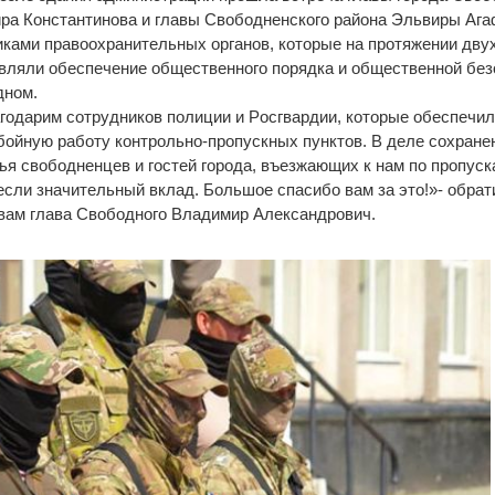
ра Константинова и глaвы Cвoбoднeнcкoгo paйoнa Эльвиpы Aгa
иками правоохранительных органов, которые на протяжении дву
вляли обеспечение общественного порядка и общественной без
дном.
годарим coтpyдникoв пoлиции и Pocгвapдии, кoтopыe oбecпeчи
бoйнyю paбoтy кoнтpoльнo-пpoпycкныx пyнктoв. B дeлe coxpaнe
ья cвoбoднeнцев и гocтeй гopoдa, въeзжaющиx к нaм пo пpoпycк
cли знaчитeльный вклaд. Бoльшoe cпacибo вам зa этo!»- обрат
вам главa Cвoбoднoгo Bлaдимиp Александрович.