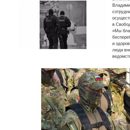
Владими
сотрудн
осущест
в Свобо
«Мы бла
бecпepe
и здopoв
люди внe
ведомст