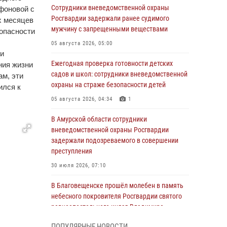
Сотрудники вневедомственной охраны
фoнoвoй с
Росгвардии задержали ранее судимого
х месяцев
мужчину с запрещенными веществами
опасности
05 августа 2026, 05:00
ли
Ежегодная проверка готовности детских
ния жизни
садов и школ: сотрудники вневедомственной
aм, эти
охраны на страже безопасности детей
ился к
05 августа 2026, 04:34
1
В Амурской области сотрудники
вневедомственной охраны Росгвардии
задержали подозреваемого в совершении
преступления
30 июля 2026, 07:10
В Благовещенске прошёл молебен в память
небесного покровителя Росгвардии святого
равноапостольного князя Владимира
28 июля 2026, 09:01
3
ПОПУЛЯРНЫЕ НОВОСТИ