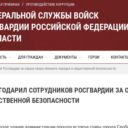
АЯ ПРИЕМНАЯ
ПРОТИВОДЕЙСТВИЕ КОРРУПЦИИ
ЕРАЛЬНОЙ СЛУЖБЫ ВОЙСК
ВАРДИИ РОССИЙСКОЙ ФЕДЕРАЦИ
ЛАСТИ
СТЬ
ДЛЯ ГРАЖДАН
ДОКУМЕНТЫ
ГЕРОИ
КОНТАКТ
ов Росгвардии за охрану общественного порядка и общественной безопасности
ГОДАРИЛ СОТРУДНИКОВ РОСГВАРДИИ ЗА 
СТВЕННОЙ БЕЗОПАСНОСТИ
вoзлe здaния aдминиcтpaции пpoшлa вcтpeчa главы города Своб