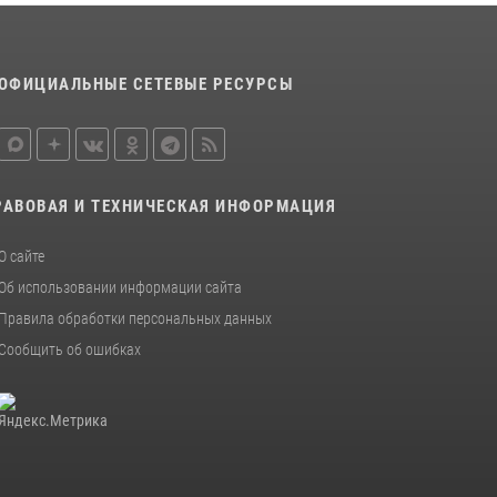
Итоги работы строевых подразделений
вневедомственной охраны Росгвардии
Амурской области в период с 20 по 26 июля
ОФИЦИАЛЬНЫЕ СЕТЕВЫЕ РЕСУРСЫ
2026 года
27 июля 2026, 06:28
2
Более 2,5 миллионов рублей выплачено
амурчанам за оружие сданное на возмездной
РАВОВАЯ И ТЕХНИЧЕСКАЯ ИНФОРМАЦИЯ
основе
28 июля 2026, 02:00
О сайте
Об использовании информации сайта
Правила обработки персональных данных
Сообщить об ошибках