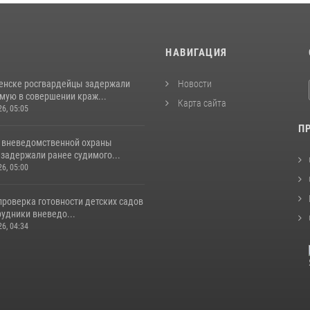
И
НАВИГАЦИЯ
енске росгвардейцы задержали
Новости
мую в совершении краж...
Карта сайта
26, 05:05
П
 вневедомственной охраны
задержали ранее судимого...
26, 05:00
проверка готовности детских садов
рудники вневедо...
26, 04:34