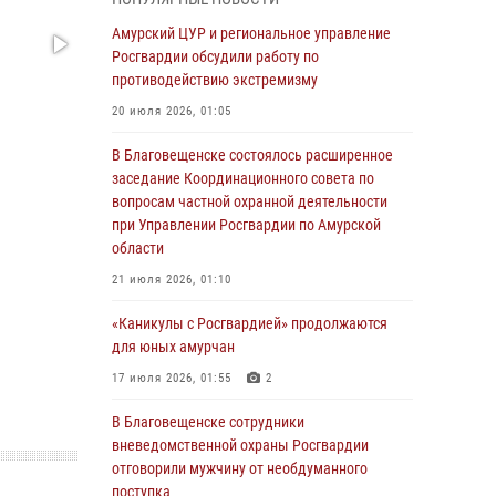
Более 2,5 миллионов рублей выплачено
Амурский ЦУР и региональное управление
амурчанам за оружие сданное на возмездной
Росгвардии обсудили работу по
основе
противодействию экстремизму
28 июля 2026, 02:00
20 июля 2026, 01:05
Итоги работы строевых подразделений
В Благовещенске состоялось расширенное
вневедомственной охраны Росгвардии
заседание Координационного совета по
Амурской области в период с 20 по 26 июля
вопросам частной охранной деятельности
2026 года
при Управлении Росгвардии по Амурской
области
27 июля 2026, 06:28
2
21 июля 2026, 01:10
В Хабаровске определили лучших
сотрудников вневедомственной охраны
«Каникулы с Росгвардией» продолжаются
для юных амурчан
23 июля 2026, 07:49
8
17 июля 2026, 01:55
2
Амурчане смогут узнать об условиях
поступления на службу в подразделения
В Благовещенске сотрудники
территориального Управления Росгвардии
вневедомственной охраны Росгвардии
отговорили мужчину от необдуманного
23 июля 2026, 00:00
поступка