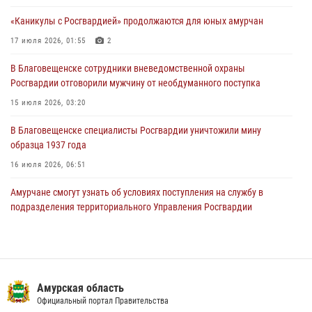
подразделения территориального Управления Росгвардии
«Каникулы с Росгвардией» продолжаются для юных амурчан
23 июля 2026, 00:00
17 июля 2026, 01:55
2
В Благовещенске состоялось расширенное заседание
В Благовещенске сотрудники вневедомственной охраны
Координационного совета по вопросам частной охранной
Росгвардии отговорили мужчину от необдуманного поступка
деятельности при Управлении Росгвардии по Амурской области
15 июля 2026, 03:20
21 июля 2026, 01:10
В Благовещенске специалисты Росгвардии уничтожили мину
образца 1937 года
16 июля 2026, 06:51
Амурчане смогут узнать об условиях поступления на службу в
подразделения территориального Управления Росгвардии
23 июля 2026, 00:00
Итоги работы строевых подразделений вневедомственной охраны
Росгвардии Амурской области в период с 20 по 26 июля 2026 года
Амурская область
27 июля 2026, 06:28
2
Официальный портал Правительства