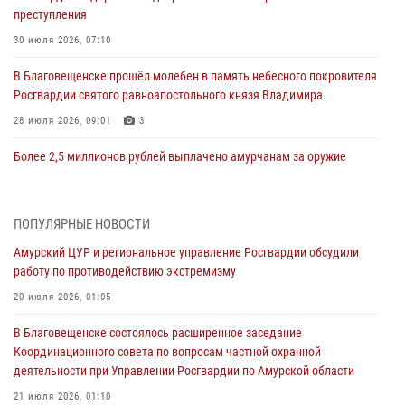
преступления
30 июля 2026, 07:10
В Благовещенске прошёл молебен в память небесного покровителя
Росгвардии святого равноапостольного князя Владимира
28 июля 2026, 09:01
3
Более 2,5 миллионов рублей выплачено амурчанам за оружие
сданное на возмездной основе
28 июля 2026, 02:00
ПОПУЛЯРНЫЕ НОВОСТИ
Итоги работы строевых подразделений вневедомственной охраны
Амурский ЦУР и региональное управление Росгвардии обсудили
Росгвардии Амурской области в период с 20 по 26 июля 2026 года
работу по противодействию экстремизму
27 июля 2026, 06:28
2
20 июля 2026, 01:05
В Хабаровске определили лучших сотрудников вневедомственной
В Благовещенске состоялось расширенное заседание
охраны
Координационного совета по вопросам частной охранной
23 июля 2026, 07:49
8
деятельности при Управлении Росгвардии по Амурской области
Амурчане смогут узнать об условиях поступления на службу в
21 июля 2026, 01:10