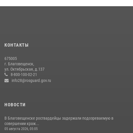
В Благовещенске прошёл молебен в память небесного покровителя
Росгвардии святого равноапостольного князя Владимира
28 июля 2026, 09:01
3
Росгвардейцы рассказали об имеющихся вакансиях на
моноярмарке
13 июля 2026, 03:27
КОНТАКТЫ
В Хабаровске определили лучших сотрудников вневедомственной
675005
охраны
г. Благовещенск,
ул. Октябрьская, д.137
23 июля 2026, 07:49
8
8-800-100-02-21
info28@rosguard.gov.ru
НОВОСТИ
В Благовещенске росгвардейцы задержали подозреваемую в
совершении краж...
05 августа 2026, 05:05