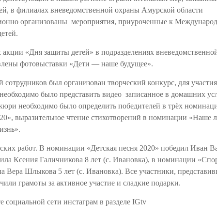
ей, в филиалах вневедомственной охраны Амурской области
ионно организованы мероприятия, приуроченные к Междунаро
етей.
х акции «Дня защиты детей» в подразделениях вневедомственно
влены фотовыставки «Дети — наше будущее».
й сотрудников был организован творческий конкурс, для участия
необходимо было представить видео записанное в домашних ус
жюри необходимо было определить победителей в трёх номинаци
20», выразительное чтение стихотворений в номинации «Наше л
изнь».
еских работ. В номинации «Детская песня 2020» победил Иван В
дила Ксения Галичникова 8 лет (с. Ивановка), в номинации «Спо
а Вера Шлыкова 5 лет (с. Ивановка). Все участники, представи
чили грамоты за активное участие и сладкие подарки.
 социальной сети инстаграм в разделе IGtv