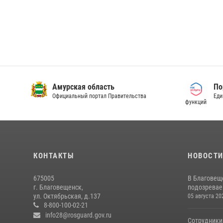
Амурская область
По
Официальный портал Правительства
Еди
функций
КОНТАКТЫ
НОВОСТ
675005
В Благовещ
г. Благовещенск,
подозревае
ул. Октябрьская, д.137
05 августа 20
8-800-100-02-21
info28@rosguard.gov.ru
Сотрудники