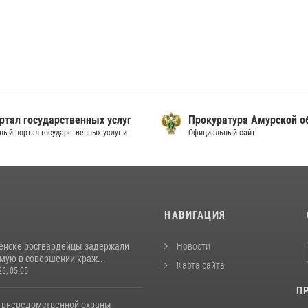
ртал государственных услуг
Прокуратура Амурской о
ный портал государственных услуг и
Официальный сайт
И
НАВИГАЦИЯ
енске росгвардейцы задержали
Новости
мую в совершении краж...
Карта сайта
26, 05:05
П
 вневедомственной охраны