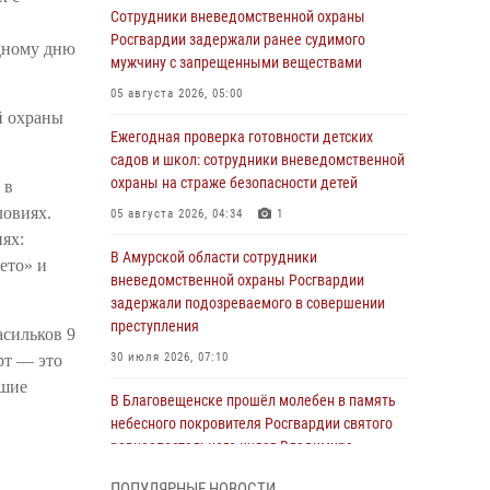
Сотрудники вневедомственной охраны
Росгвардии задержали ранее судимого
дному дню
мужчину с запрещенными веществами
05 августа 2026, 05:00
й охраны
Ежегодная проверка готовности детских
садов и школ: сотрудники вневедомственной
охраны на страже безопасности детей
 в
ловиях.
05 августа 2026, 04:34
1
ях:
В Амурской области сотрудники
ето» и
вневедомственной охраны Росгвардии
задержали подозреваемого в совершении
преступления
асильков 9
30 июля 2026, 07:10
рт — это
вшие
В Благовещенске прошёл молебен в память
небесного покровителя Росгвардии святого
равноапостольного князя Владимира
28 июля 2026, 09:01
3
ПОПУЛЯРНЫЕ НОВОСТИ