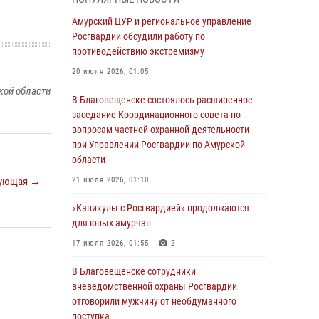
Более 2,5 миллионов рублей выплачено
Амурский ЦУР и региональное управление
амурчанам за оружие сданное на возмездной
Росгвардии обсудили работу по
основе
противодействию экстремизму
28 июля 2026, 02:00
20 июля 2026, 01:05
кой области
Итоги работы строевых подразделений
В Благовещенске состоялось расширенное
вневедомственной охраны Росгвардии
заседание Координационного совета по
Амурской области в период с 20 по 26 июля
вопросам частной охранной деятельности
2026 года
при Управлении Росгвардии по Амурской
области
27 июля 2026, 06:28
2
ующая →
21 июля 2026, 01:10
В Хабаровске определили лучших
сотрудников вневедомственной охраны
«Каникулы с Росгвардией» продолжаются
для юных амурчан
23 июля 2026, 07:49
8
17 июля 2026, 01:55
2
Амурчане смогут узнать об условиях
поступления на службу в подразделения
В Благовещенске сотрудники
территориального Управления Росгвардии
вневедомственной охраны Росгвардии
отговорили мужчину от необдуманного
23 июля 2026, 00:00
поступка