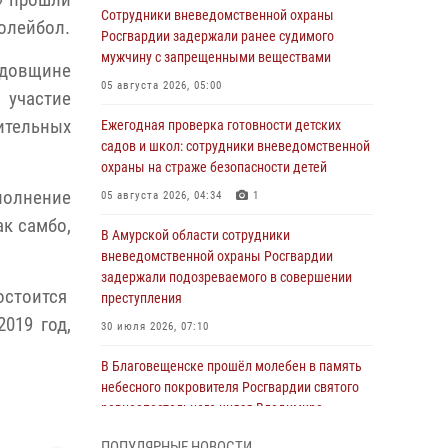
» прошли
Сотрудники вневедомственной охраны
олейбол.
Росгвардии задержали ранее судимого
мужчину с запрещенными веществами
одовщине
05 августа 2026, 05:00
 участие
ительных
Ежегодная проверка готовности детских
садов и школ: сотрудники вневедомственной
охраны на страже безопасности детей
полнение
05 августа 2026, 04:34
1
ак самбо,
В Амурской области сотрудники
вневедомственной охраны Росгвардии
задержали подозреваемого в совершении
остоится
преступления
019 год,
30 июля 2026, 07:10
В Благовещенске прошёл молебен в память
небесного покровителя Росгвардии святого
равноапостольного князя Владимира
28 июля 2026, 09:01
3
ПОПУЛЯРНЫЕ НОВОСТИ