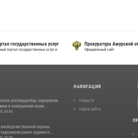
ртал государственных услуг
Прокуратура Амурской о
ный портал государственных услуг и
Официальный сайт
И
НАВИГАЦИЯ
енске росгвардейцы задержали
Новости
мую в совершении краж...
Карта сайта
26, 05:05
П
 вневедомственной охраны
задержали ранее судимого...
26, 05:00