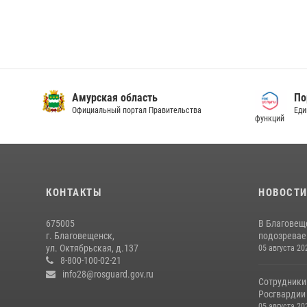
Амурская область
По
Официальный портал Правительства
Еди
функций
КОНТАКТЫ
НОВОСТ
675005
В Благовещ
г. Благовещенск,
подозревае
ул. Октябрьская, д.137
05 августа 20
8-800-100-02-21
info28@rosguard.gov.ru
Сотрудники
Росгвардии 
05 августа 20