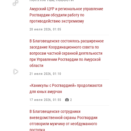
Более 2,5 миллионов рублей выплачено
Амурский ЦУР и региональное управление
амурчанам за оружие сданное на возмездной
Росгвардии обсудили работу по
основе
противодействию экстремизму
28 июля 2026, 02:00
20 июля 2026, 01:05
Итоги работы строевых подразделений
В Благовещенске состоялось расширенное
вневедомственной охраны Росгвардии
заседание Координационного совета по
Амурской области в период с 20 по 26 июля
вопросам частной охранной деятельности
2026 года
при Управлении Росгвардии по Амурской
области
27 июля 2026, 06:28
2
21 июля 2026, 01:10
В Хабаровске определили лучших
сотрудников вневедомственной охраны
«Каникулы с Росгвардией» продолжаются
для юных амурчан
23 июля 2026, 07:49
8
17 июля 2026, 01:55
2
Амурчане смогут узнать об условиях
поступления на службу в подразделения
В Благовещенске сотрудники
территориального Управления Росгвардии
вневедомственной охраны Росгвардии
отговорили мужчину от необдуманного
23 июля 2026, 00:00
поступка