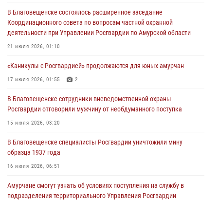
В Хабаровске определили лучших сотрудников вневедомственной
В Благовещенске состоялось расширенное заседание
охраны
Координационного совета по вопросам частной охранной
23 июля 2026, 07:49
8
деятельности при Управлении Росгвардии по Амурской области
Амурчане смогут узнать об условиях поступления на службу в
21 июля 2026, 01:10
подразделения территориального Управления Росгвардии
«Каникулы с Росгвардией» продолжаются для юных амурчан
23 июля 2026, 00:00
17 июля 2026, 01:55
2
В Благовещенске состоялось расширенное заседание
В Благовещенске сотрудники вневедомственной охраны
Координационного совета по вопросам частной охранной
Росгвардии отговорили мужчину от необдуманного поступка
деятельности при Управлении Росгвардии по Амурской области
15 июля 2026, 03:20
21 июля 2026, 01:10
В Благовещенске специалисты Росгвардии уничтожили мину
образца 1937 года
16 июля 2026, 06:51
Амурчане смогут узнать об условиях поступления на службу в
подразделения территориального Управления Росгвардии
23 июля 2026, 00:00