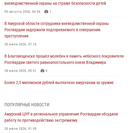
вневедомственной охраны на страже безопасности детей
05 августа 2026, 04:34
1
В Амурской области сотрудники вневедомственной охраны
Росгвардии задержали подозреваемого в совершении
преступления
30 июля 2026, 07:10
В Благовещенске прошёл молебен в память небесного покровителя
Росгвардии святого равноапостольного князя Владимира
28 июля 2026, 09:01
3
Более 2,5 миллионов рублей выплачено амурчанам за оружие
сданное на возмездной основе
28 июля 2026, 02:00
ПОПУЛЯРНЫЕ НОВОСТИ
Итоги работы строевых подразделений вневедомственной охраны
Амурский ЦУР и региональное управление Росгвардии обсудили
Росгвардии Амурской области в период с 20 по 26 июля 2026 года
работу по противодействию экстремизму
27 июля 2026, 06:28
2
20 июля 2026, 01:05