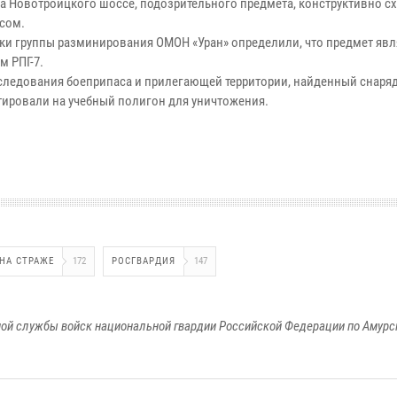
а Новотроицкого шоссе, подозрительного предмета, конструктивно с
сом.
ки группы разминирования ОМОН «Уран» определили, что предмет явл
м РПГ-7.
следования боеприпаса и прилегающей территории, найденный снаря
тировали на учебный полигон для уничтожения.
 НА СТРАЖЕ
172
РОСГВАРДИЯ
147
ой службы войск национальной гвардии Российской Федерации по Амурс