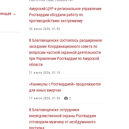
Более 2,5 миллионов рублей выплачено
Амурский ЦУР и региональное управление
ующая →
амурчанам за оружие сданное на возмездной
Росгвардии обсудили работу по
основе
противодействию экстремизму
28 июля 2026, 02:00
20 июля 2026, 01:05
Итоги работы строевых подразделений
В Благовещенске состоялось расширенное
вневедомственной охраны Росгвардии
заседание Координационного совета по
Амурской области в период с 20 по 26 июля
вопросам частной охранной деятельности
2026 года
при Управлении Росгвардии по Амурской
области
27 июля 2026, 06:28
2
21 июля 2026, 01:10
В Хабаровске определили лучших
сотрудников вневедомственной охраны
«Каникулы с Росгвардией» продолжаются
для юных амурчан
23 июля 2026, 07:49
8
17 июля 2026, 01:55
2
Амурчане смогут узнать об условиях
поступления на службу в подразделения
В Благовещенске сотрудники
территориального Управления Росгвардии
вневедомственной охраны Росгвардии
отговорили мужчину от необдуманного
23 июля 2026, 00:00
поступка