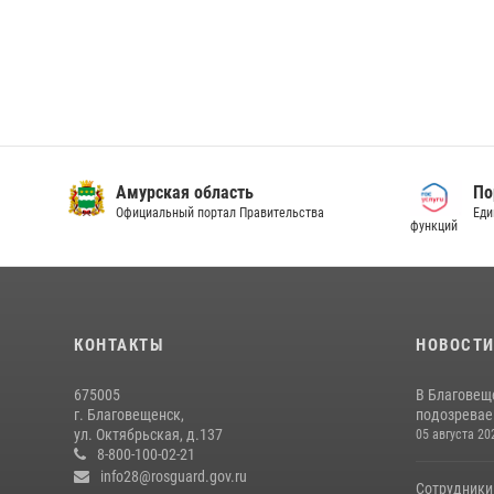
Амурская область
По
Официальный портал Правительства
Еди
функций
КОНТАКТЫ
НОВОСТ
675005
В Благовещ
г. Благовещенск,
подозревае
ул. Октябрьская, д.137
05 августа 20
8-800-100-02-21
info28@rosguard.gov.ru
Сотрудники