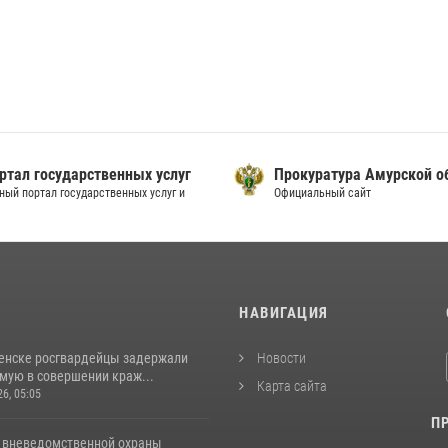
ртал государственных услуг
Прокуратура Амурской о
ный портал государственных услуг и
Официальный сайт
И
НАВИГАЦИЯ
енске росгвардейцы задержали
Новости
мую в совершении краж...
Карта сайта
26, 05:05
П
 вневедомственной охраны