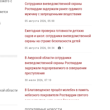
хожего с
Сотрудники вневедомственной охраны
Росгвардии задержали ранее судимого
яется
мужчину с запрещенными веществами
05 августа 2026, 05:00
д
Ежегодная проверка готовности детских
садов и школ: сотрудники вневедомственной
охраны на страже безопасности детей
05 августа 2026, 04:34
1
В Амурской области сотрудники
вневедомственной охраны Росгвардии
задержали подозреваемого в совершении
преступления
30 июля 2026, 07:10
В Благовещенске прошёл молебен в память
кой области
небесного покровителя Росгвардии святого
равноапостольного князя Владимира
28 июля 2026, 09:01
3
ПОПУЛЯРНЫЕ НОВОСТИ