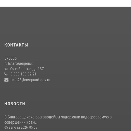
В Благовещенске прошёл молебен в память небесного покровителя
Росгвардии святого равноапостольного князя Владимира
28 июля 2026, 09:01
3
В Хабаровске определили лучших сотрудников вневедомственной
охраны
23 июля 2026, 07:49
8
КОНТАКТЫ
Росгвардейцы рассказали об имеющихся вакансиях на
675005
моноярмарке
г. Благовещенск,
ул. Октябрьская, д.137
13 июля 2026, 03:27
8-800-100-02-21
info28@rosguard.gov.ru
НОВОСТИ
В Благовещенске росгвардейцы задержали подозреваемую в
совершении краж...
05 августа 2026, 05:05