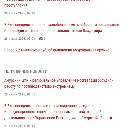
преступления
30 июля 2026, 07:10
В Благовещенске прошёл молебен в память небесного покровителя
Росгвардии святого равноапостольного князя Владимира
28 июля 2026, 09:01
3
Более 2,5 миллионов рублей выплачено амурчанам за оружие
сданное на возмездной основе
28 июля 2026, 02:00
ПОПУЛЯРНЫЕ НОВОСТИ
Итоги работы строевых подразделений вневедомственной охраны
Амурский ЦУР и региональное управление Росгвардии обсудили
Росгвардии Амурской области в период с 20 по 26 июля 2026 года
работу по противодействию экстремизму
27 июля 2026, 06:28
2
20 июля 2026, 01:05
В Хабаровске определили лучших сотрудников вневедомственной
В Благовещенске состоялось расширенное заседание
охраны
Координационного совета по вопросам частной охранной
23 июля 2026, 07:49
8
деятельности при Управлении Росгвардии по Амурской области
Амурчане смогут узнать об условиях поступления на службу в
21 июля 2026, 01:10