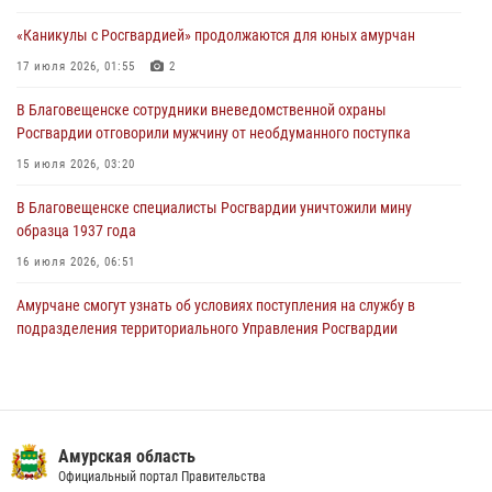
подразделения территориального Управления Росгвардии
«Каникулы с Росгвардией» продолжаются для юных амурчан
23 июля 2026, 00:00
17 июля 2026, 01:55
2
В Благовещенске состоялось расширенное заседание
В Благовещенске сотрудники вневедомственной охраны
Координационного совета по вопросам частной охранной
Росгвардии отговорили мужчину от необдуманного поступка
деятельности при Управлении Росгвардии по Амурской области
15 июля 2026, 03:20
21 июля 2026, 01:10
В Благовещенске специалисты Росгвардии уничтожили мину
образца 1937 года
16 июля 2026, 06:51
Амурчане смогут узнать об условиях поступления на службу в
подразделения территориального Управления Росгвардии
23 июля 2026, 00:00
Итоги работы строевых подразделений вневедомственной охраны
Росгвардии Амурской области в период с 20 по 26 июля 2026 года
Амурская область
27 июля 2026, 06:28
2
Официальный портал Правительства