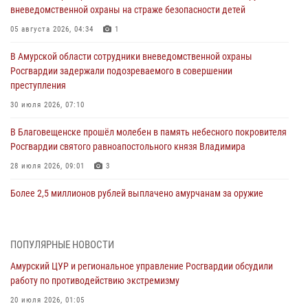
вневедомственной охраны на страже безопасности детей
05 августа 2026, 04:34
1
В Амурской области сотрудники вневедомственной охраны
Росгвардии задержали подозреваемого в совершении
преступления
30 июля 2026, 07:10
В Благовещенске прошёл молебен в память небесного покровителя
Росгвардии святого равноапостольного князя Владимира
28 июля 2026, 09:01
3
Более 2,5 миллионов рублей выплачено амурчанам за оружие
сданное на возмездной основе
28 июля 2026, 02:00
ПОПУЛЯРНЫЕ НОВОСТИ
Итоги работы строевых подразделений вневедомственной охраны
Амурский ЦУР и региональное управление Росгвардии обсудили
Росгвардии Амурской области в период с 20 по 26 июля 2026 года
работу по противодействию экстремизму
27 июля 2026, 06:28
2
20 июля 2026, 01:05