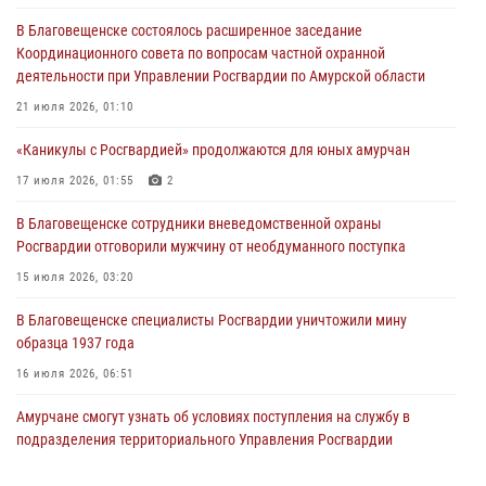
В Хабаровске определили лучших сотрудников вневедомственной
В Благовещенске состоялось расширенное заседание
охраны
Координационного совета по вопросам частной охранной
23 июля 2026, 07:49
8
деятельности при Управлении Росгвардии по Амурской области
Амурчане смогут узнать об условиях поступления на службу в
21 июля 2026, 01:10
подразделения территориального Управления Росгвардии
«Каникулы с Росгвардией» продолжаются для юных амурчан
23 июля 2026, 00:00
17 июля 2026, 01:55
2
В Благовещенске состоялось расширенное заседание
В Благовещенске сотрудники вневедомственной охраны
Координационного совета по вопросам частной охранной
Росгвардии отговорили мужчину от необдуманного поступка
деятельности при Управлении Росгвардии по Амурской области
15 июля 2026, 03:20
21 июля 2026, 01:10
В Благовещенске специалисты Росгвардии уничтожили мину
образца 1937 года
16 июля 2026, 06:51
Амурчане смогут узнать об условиях поступления на службу в
подразделения территориального Управления Росгвардии
23 июля 2026, 00:00