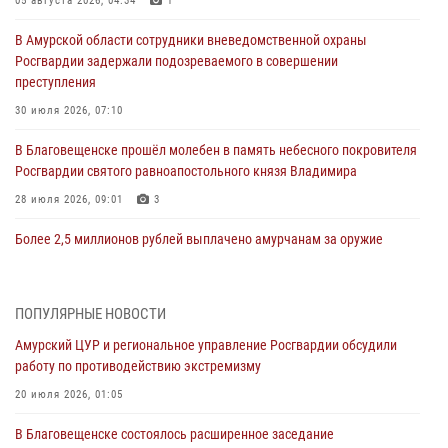
05 августа 2026, 04:34
1
В Амурской области сотрудники вневедомственной охраны
Росгвардии задержали подозреваемого в совершении
преступления
30 июля 2026, 07:10
В Благовещенске прошёл молебен в память небесного покровителя
Росгвардии святого равноапостольного князя Владимира
28 июля 2026, 09:01
3
Более 2,5 миллионов рублей выплачено амурчанам за оружие
сданное на возмездной основе
28 июля 2026, 02:00
ПОПУЛЯРНЫЕ НОВОСТИ
Итоги работы строевых подразделений вневедомственной охраны
Амурский ЦУР и региональное управление Росгвардии обсудили
Росгвардии Амурской области в период с 20 по 26 июля 2026 года
работу по противодействию экстремизму
27 июля 2026, 06:28
2
20 июля 2026, 01:05
В Хабаровске определили лучших сотрудников вневедомственной
В Благовещенске состоялось расширенное заседание
охраны