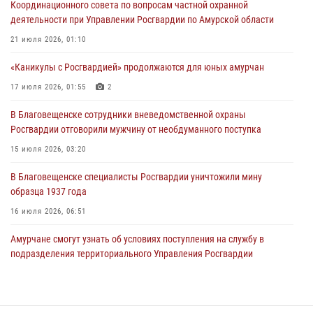
Координационного совета по вопросам частной охранной
23 июля 2026, 07:49
8
деятельности при Управлении Росгвардии по Амурской области
Амурчане смогут узнать об условиях поступления на службу в
21 июля 2026, 01:10
подразделения территориального Управления Росгвардии
«Каникулы с Росгвардией» продолжаются для юных амурчан
23 июля 2026, 00:00
17 июля 2026, 01:55
2
В Благовещенске состоялось расширенное заседание
В Благовещенске сотрудники вневедомственной охраны
Координационного совета по вопросам частной охранной
Росгвардии отговорили мужчину от необдуманного поступка
деятельности при Управлении Росгвардии по Амурской области
15 июля 2026, 03:20
21 июля 2026, 01:10
В Благовещенске специалисты Росгвардии уничтожили мину
образца 1937 года
16 июля 2026, 06:51
Амурчане смогут узнать об условиях поступления на службу в
подразделения территориального Управления Росгвардии
23 июля 2026, 00:00
Итоги работы строевых подразделений вневедомственной охраны