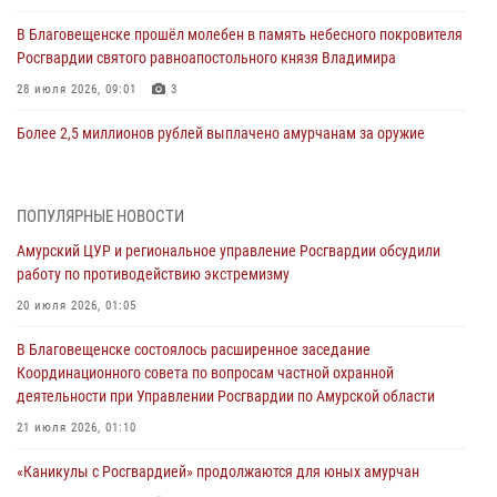
В Благовещенске прошёл молебен в память небесного покровителя
Росгвардии святого равноапостольного князя Владимира
28 июля 2026, 09:01
3
Более 2,5 миллионов рублей выплачено амурчанам за оружие
сданное на возмездной основе
28 июля 2026, 02:00
ПОПУЛЯРНЫЕ НОВОСТИ
Итоги работы строевых подразделений вневедомственной охраны
Амурский ЦУР и региональное управление Росгвардии обсудили
Росгвардии Амурской области в период с 20 по 26 июля 2026 года
работу по противодействию экстремизму
27 июля 2026, 06:28
2
20 июля 2026, 01:05
В Хабаровске определили лучших сотрудников вневедомственной
В Благовещенске состоялось расширенное заседание
охраны
Координационного совета по вопросам частной охранной
23 июля 2026, 07:49
8
деятельности при Управлении Росгвардии по Амурской области
Амурчане смогут узнать об условиях поступления на службу в
21 июля 2026, 01:10
подразделения территориального Управления Росгвардии
«Каникулы с Росгвардией» продолжаются для юных амурчан
23 июля 2026, 00:00