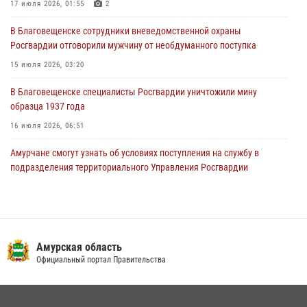
17 июля 2026, 01:55
2
В Благовещенске состоялось расширенное заседание
В Благовещенске сотрудники вневедомственной охраны
Координационного совета по вопросам частной охранной
Росгвардии отговорили мужчину от необдуманного поступка
деятельности при Управлении Росгвардии по Амурской области
15 июля 2026, 03:20
21 июля 2026, 01:10
В Благовещенске специалисты Росгвардии уничтожили мину
образца 1937 года
16 июля 2026, 06:51
Амурчане смогут узнать об условиях поступления на службу в
подразделения территориального Управления Росгвардии
23 июля 2026, 00:00
В Благовещенске прошёл молебен в память небесного покровителя
Росгвардии святого равноапостольного князя Владимира
Амурская область
28 июля 2026, 09:01
3
Официальный портал Правительства
Итоги работы строевых подразделений вневедомственной охраны
Росгвардии Амурской области в период с 20 по 26 июля 2026 года