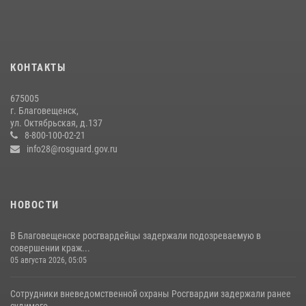
27 июля 2026, 06:28
2
Более 2,5 миллионов рублей выплачено амурчанам за оружие
сданное на возмездной основе
28 июля 2026, 02:00
КОНТАКТЫ
Росгвардейцы рассказали об имеющихся вакансиях на
675005
моноярмарке
г. Благовещенск,
ул. Октябрьская, д.137
13 июля 2026, 03:27
8-800-100-02-21
info28@rosguard.gov.ru
НОВОСТИ
В Благовещенске росгвардейцы задержали подозреваемую в
совершении краж...
05 августа 2026, 05:05
Сотрудники вневедомственной охраны Росгвардии задержали ранее
судимого...