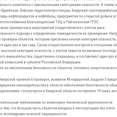
ческого комплекса с присвоенными категориями опасности. К таким 
я Бурейская, Зейская гидроэлектростанции, Амурский газоперерабат
лады нефтепродуктов и нефтебазы, предприятия по открытой добыче уг
теплоснабжения Благовещенская ТЭЦ и Райчихинская ГРЭС.
ание проверочных мероприятий осуществляется с учетом риск-
ованного подхода к определению периодичности их проведения. Нап
 проверки объектов, которым присвоена низкая категория опасности,
ся один раз в три года. Сроки осуществления контроля в отношении о
и высокой категорий опасности, с учетом тяжести возможных последс
ого вмешательства, существенно сокращены, и составляют один раз в 
кой комиссией в субъекте Российской Федерации.
оля за обеспечением безопасности объектов топливно-энергетическог
 Амурской провели 6 проверок, выявили 48 нарушений, выдали 3 пред
нарушения законодательства в области обеспечения безопасности объ
зделениями госконтроля в Амурской области составлено 19 таких акт
бязательным требованиям по инженерно-технической укрепленности
 тем, что большая часть объектов введена в эксплуатацию без учета
их антитеррористической защищенности.