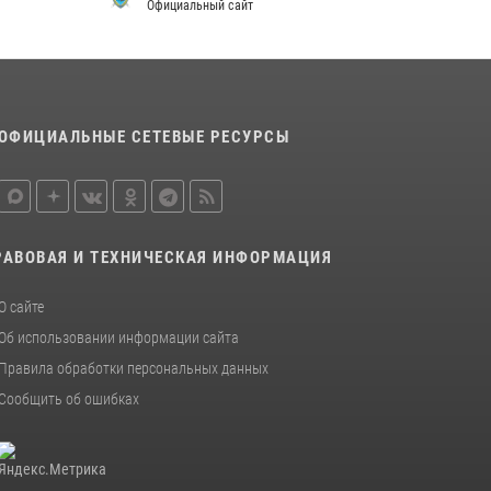
Официальный сайт
Итоги работы строевых подразделений
вневедомственной охраны Росгвардии
Амурской области в период с 20 по 26 июля
2026 года
27 июля 2026, 06:28
2
ОФИЦИАЛЬНЫЕ СЕТЕВЫЕ РЕСУРСЫ
Более 2,5 миллионов рублей выплачено
амурчанам за оружие сданное на возмездной
основе
28 июля 2026, 02:00
РАВОВАЯ И ТЕХНИЧЕСКАЯ ИНФОРМАЦИЯ
О сайте
Об использовании информации сайта
Правила обработки персональных данных
Сообщить об ошибках