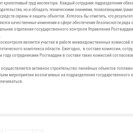
оит кропотливый труд инспектора. Каждый сотрудник подразделения обяз
нодательства, но и обладать техническими знаниями, позволяющими грам
средств охраны и защиты объектов. Хотелось бы отметить, что результа
яются качественные изменения в сфере обеспечения безопасности ряда 
чальник отделения государственного контроля Управления Росгвардии
.
осконтроля является участие в работе межведомственных комиссий 
етического комплекса области. Ежегодно, в составе комиссии, сотр
м году сотрудниками Росгвардии в составе таких комиссий согласова
и осуществляется активное строительство линейных объектов топливн
бъем мероприятии возлагаемых на подразделения государственного 
еличиваться.