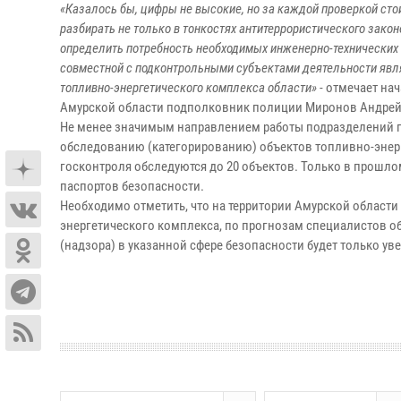
«Казалось бы, цифры не высокие, но за каждой проверкой ст
разбирать не только в тонкостях антитеррористического зако
определить потребность необходимых инженерно-технических 
совместной с подконтрольными субъектами деятельности явл
топливно-энергетического комплекса области»
- отмечает на
Амурской области подполковник полиции Миронов Андрей
Не менее значимым направлением работы подразделений г
обследованию (категорированию) объектов топливно-энерг
госконтроля обследуются до 20 объектов. Только в прошло
паспортов безопасности.
Необходимо отметить, что на территории Амурской област
энергетического комплекса, по прогнозам специалистов о
(надзора) в указанной сфере безопасности будет только ув