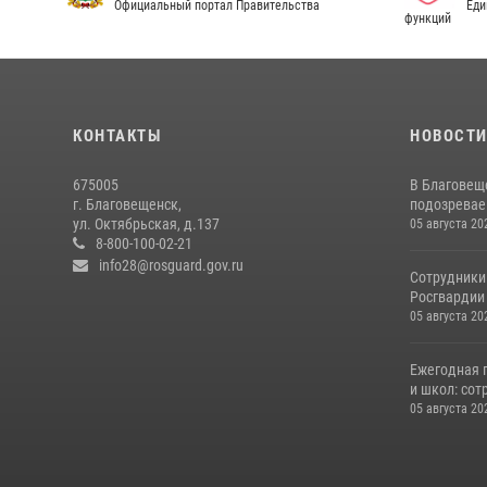
Официальный портал Правительства
Еди
функций
КОНТАКТЫ
НОВОСТ
675005
В Благовещ
г. Благовещенск,
подозревае
ул. Октябрьская, д.137
05 августа 20
8-800-100-02-21
info28@rosguard.gov.ru
Сотрудники
Росгвардии 
05 августа 20
Ежегодная 
и школ: сот
05 августа 20