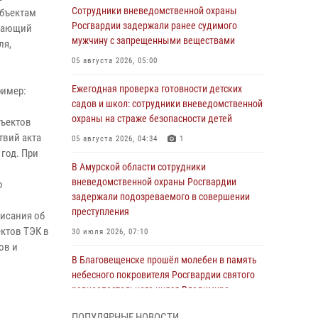
Сотрудники вневедомственной охраны
объектам
Росгвардии задержали ранее судимого
ывающий
мужчину с запрещенными веществами
ля,
05 августа 2026, 05:00
Ежегодная проверка готовности детских
ример:
садов и школ: сотрудники вневедомственной
охраны на страже безопасности детей
бъектов
твий акта
05 августа 2026, 04:34
1
год. При
В Амурской области сотрудники
вневедомственной охраны Росгвардии
о
задержали подозреваемого в совершении
преступления
писания об
ектов ТЭК в
30 июля 2026, 07:10
ов и
В Благовещенске прошёл молебен в память
небесного покровителя Росгвардии святого
равноапостольного князя Владимира
28 июля 2026, 09:01
3
ПОПУЛЯРНЫЕ НОВОСТИ