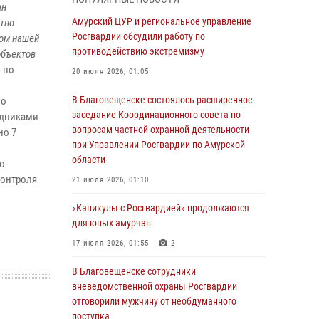
ан
Более 2,5 миллионов рублей выплачено
Амурский ЦУР и региональное управление
отно
амурчанам за оружие сданное на возмездной
Росгвардии обсудили работу по
том нашей
основе
противодействию экстремизму
объектов
 по
28 июля 2026, 02:00
20 июля 2026, 01:05
Итоги работы строевых подразделений
В Благовещенске состоялось расширенное
по
вневедомственной охраны Росгвардии
заседание Координационного совета по
удниками
Амурской области в период с 20 по 26 июля
вопросам частной охранной деятельности
но 7
2026 года
при Управлении Росгвардии по Амурской
области
о-
27 июля 2026, 06:28
2
контроля
21 июля 2026, 01:10
В Хабаровске определили лучших
сотрудников вневедомственной охраны
«Каникулы с Росгвардией» продолжаются
для юных амурчан
23 июля 2026, 07:49
8
17 июля 2026, 01:55
2
Амурчане смогут узнать об условиях
поступления на службу в подразделения
В Благовещенске сотрудники
территориального Управления Росгвардии
вневедомственной охраны Росгвардии
отговорили мужчину от необдуманного
23 июля 2026, 00:00
поступка