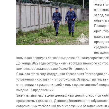
энергети
относятс
завод, ск
объекты 
Планиров
ориентир
плановые
проводят
средней 
незаконн
этом план проверок согласовывается с антитеррористичес
До конца 2022 года сотрудниками государственного контр
комплекса запланировано более 16 проверок.
С начала этого года сотрудники Управления Росгвардии по
устранении и составили 5 протоколов. За прошлый год за 
отношении их руководителей и иных представителей подра
выдано 16 предписаний.
Значительная часть допущенных нарушений относится к о
проверяемых объектов. Данное обстоятельство обусловлено
современных требований по обеспечению безопасности и 