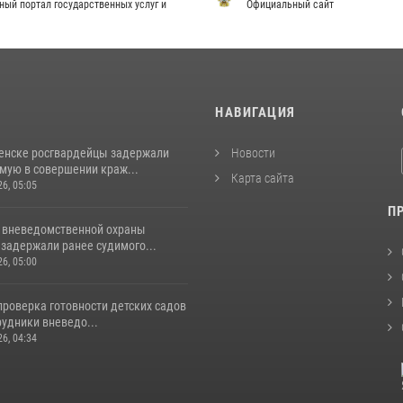
ный портал государственных услуг и
Официальный сайт
И
НАВИГАЦИЯ
енске росгвардейцы задержали
Новости
мую в совершении краж...
Карта сайта
26, 05:05
П
 вневедомственной охраны
задержали ранее судимого...
26, 05:00
проверка готовности детских садов
рудники вневедо...
26, 04:34