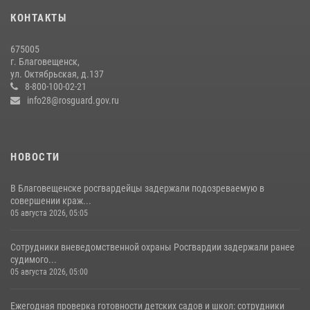
13 июля 2026, 03:27
КОНТАКТЫ
В Хабаровске определили лучших сотрудников вневедомственной
675005
охраны
г. Благовещенск,
ул. Октябрьская, д.137
23 июля 2026, 07:49
8
8-800-100-02-21
info28@rosguard.gov.ru
НОВОСТИ
В Благовещенске росгвардейцы задержали подозреваемую в
совершении краж...
05 августа 2026, 05:05
Сотрудники вневедомственной охраны Росгвардии задержали ранее
судимого...
05 августа 2026, 05:00
Ежегодная проверка готовности детских садов и школ: сотрудники