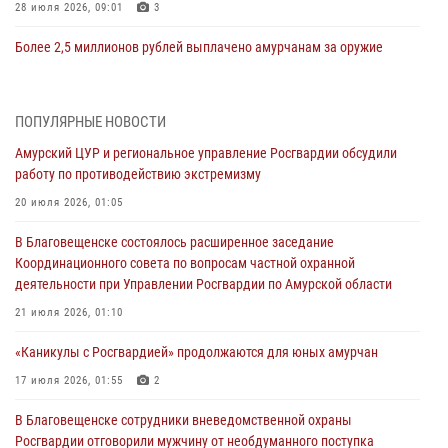
28 июля 2026, 09:01
3
Более 2,5 миллионов рублей выплачено амурчанам за оружие
сданное на возмездной основе
28 июля 2026, 02:00
ПОПУЛЯРНЫЕ НОВОСТИ
Итоги работы строевых подразделений вневедомственной охраны
Амурский ЦУР и региональное управление Росгвардии обсудили
Росгвардии Амурской области в период с 20 по 26 июля 2026 года
работу по противодействию экстремизму
27 июля 2026, 06:28
2
20 июля 2026, 01:05
В Хабаровске определили лучших сотрудников вневедомственной
В Благовещенске состоялось расширенное заседание
охраны
Координационного совета по вопросам частной охранной
23 июля 2026, 07:49
8
деятельности при Управлении Росгвардии по Амурской области
Амурчане смогут узнать об условиях поступления на службу в
21 июля 2026, 01:10
подразделения территориального Управления Росгвардии
«Каникулы с Росгвардией» продолжаются для юных амурчан
23 июля 2026, 00:00
17 июля 2026, 01:55
2
В Благовещенске состоялось расширенное заседание
В Благовещенске сотрудники вневедомственной охраны
Координационного совета по вопросам частной охранной
Росгвардии отговорили мужчину от необдуманного поступка
деятельности при Управлении Росгвардии по Амурской области