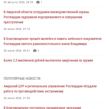
05 августа 2026, 04:34
1
В Амурской области сотрудники вневедомственной охраны
Росгвардии задержали подозреваемого в совершении
преступления
30 июля 2026, 07:10
В Благовещенске прошёл молебен в память небесного покровителя
Росгвардии святого равноапостольного князя Владимира
28 июля 2026, 09:01
3
Более 2,5 миллионов рублей выплачено амурчанам за оружие
сданное на возмездной основе
28 июля 2026, 02:00
ПОПУЛЯРНЫЕ НОВОСТИ
Итоги работы строевых подразделений вневедомственной охраны
Амурский ЦУР и региональное управление Росгвардии обсудили
Росгвардии Амурской области в период с 20 по 26 июля 2026 года
работу по противодействию экстремизму
27 июля 2026, 06:28
2
20 июля 2026, 01:05
В Хабаровске определили лучших сотрудников вневедомственной
В Благовещенске состоялось расширенное заседание
охраны