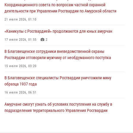
Координационного совета по вопросам частной охранной
23 июля 2026, 07:49
8
деятельности при Управлении Росгвардии по Амурской области
Амурчане смогут узнать об условиях поступления на службу в
21 июля 2026, 01:10
подразделения территориального Управления Росгвардии
«Каникулы с Росгвардией» продолжаются для юных амурчан
23 июля 2026, 00:00
17 июля 2026, 01:55
2
В Благовещенске состоялось расширенное заседание
В Благовещенске сотрудники вневедомственной охраны
Координационного совета по вопросам частной охранной
Росгвардии отговорили мужчину от необдуманного поступка
деятельности при Управлении Росгвардии по Амурской области
15 июля 2026, 03:20
21 июля 2026, 01:10
В Благовещенске специалисты Росгвардии уничтожили мину
образца 1937 года
16 июля 2026, 06:51
Амурчане смогут узнать об условиях поступления на службу в
подразделения территориального Управления Росгвардии
23 июля 2026, 00:00
В Благовещенске прошёл молебен в память небесного покровителя