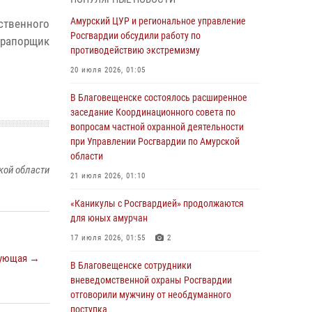
Более 2,5 миллионов рублей выплачено
Амурский ЦУР и региональное управление
ственного
амурчанам за оружие сданное на возмездной
Росгвардии обсудили работу по
прапорщик
основе
противодействию экстремизму
28 июля 2026, 02:00
20 июля 2026, 01:05
Итоги работы строевых подразделений
В Благовещенске состоялось расширенное
вневедомственной охраны Росгвардии
заседание Координационного совета по
Амурской области в период с 20 по 26 июля
вопросам частной охранной деятельности
2026 года
при Управлении Росгвардии по Амурской
области
27 июля 2026, 06:28
2
кой области
21 июля 2026, 01:10
В Хабаровске определили лучших
сотрудников вневедомственной охраны
«Каникулы с Росгвардией» продолжаются
для юных амурчан
23 июля 2026, 07:49
8
17 июля 2026, 01:55
2
Амурчане смогут узнать об условиях
ующая →
поступления на службу в подразделения
В Благовещенске сотрудники
территориального Управления Росгвардии
вневедомственной охраны Росгвардии
отговорили мужчину от необдуманного
23 июля 2026, 00:00
поступка