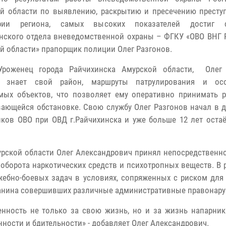
й области по выявлению, раскрытию и пресечению престу
ории региона, самых высоких показателей достиг с
нского отдела вневедомственной охраны – ФГКУ «ОВО ВНГ 
й области» прапорщик полиции Олег Разгонов.
Уроженец города Райчихинска Амурской области, Олег
о знает свой район, маршруты патрулирования и осо
мых объектов, что позволяет ему оперативно принимать 
ающейся обстановке. Свою службу Олег Разгонов начал в 
ков ОВО при ОВД г.Райчихинска и уже больше 12 лет остаё
рской области Олег Александрович принял непосредственно
оборота наркотических средств и психотропных веществ. В р
ебно-боевых задач в условиях, сопряженных с риском для
данина совершивших различные административные правонару
нность не только за свою жизнь, но и за жизнь напарник
ности и бдительности» - добавляет Олег Александрович.