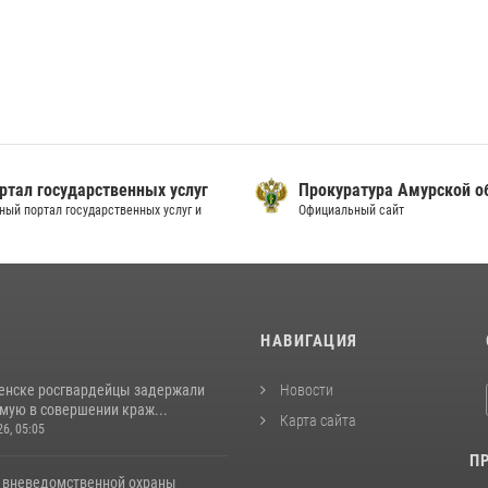
ртал государственных услуг
Прокуратура Амурской о
ный портал государственных услуг и
Официальный сайт
И
НАВИГАЦИЯ
енске росгвардейцы задержали
Новости
мую в совершении краж...
Карта сайта
26, 05:05
П
 вневедомственной охраны