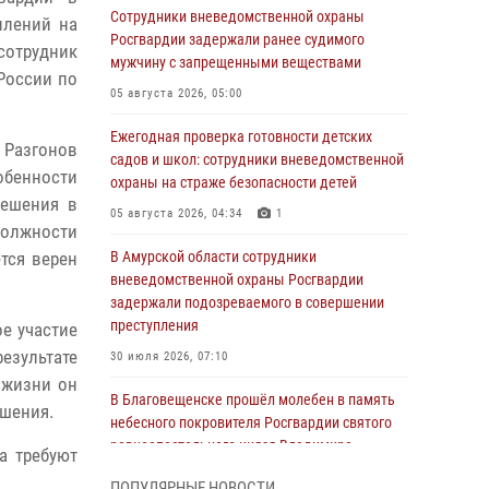
Сотрудники вневедомственной охраны
плений на
Росгвардии задержали ранее судимого
отрудник
мужчину с запрещенными веществами
России по
05 августа 2026, 05:00
Ежегодная проверка готовности детских
 Разгонов
садов и школ: сотрудники вневедомственной
бенности
охраны на страже безопасности детей
решения в
05 августа 2026, 04:34
1
должности
тся верен
В Амурской области сотрудники
вневедомственной охраны Росгвардии
задержали подозреваемого в совершении
преступления
е участие
езультате
30 июля 2026, 07:10
 жизни он
В Благовещенске прошёл молебен в память
шения.
небесного покровителя Росгвардии святого
равноапостольного князя Владимира
а требуют
28 июля 2026, 09:01
3
ПОПУЛЯРНЫЕ НОВОСТИ