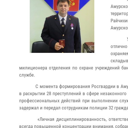
Амурско
террит
Райчихи
Амурско
отличн
охраняе
складыв
милиционера отделения по охране учреждений бан
службе.
С момента формирования Росгвардии в Аму
в раскрытии 28 преступлений в сфере незаконного 
профессиональных действий при выполнении служ
задержал и передал сотрудникам полиции 32 граж
«Личная дисциплинированность, ответстве
всегда повышенной концентрации внимания, собран