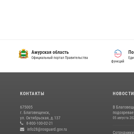
Амурская область
По
Официальный портал Правительства
Еди
функций
КОНТАКТЫ
НОВОСТ
675005
В Благовещ
г. Благовещенск,
подозревае
ул. Октябрьская, д.137
05 августа 20
8-800-100-02-21
info28@rosguard.gov.ru
Сотрудники