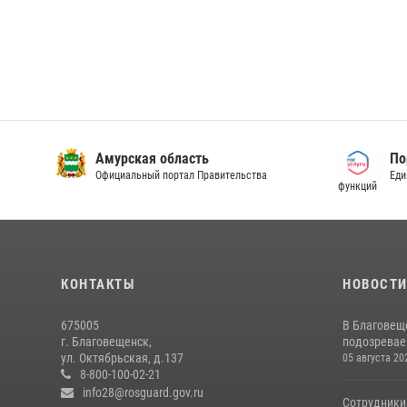
Амурская область
По
Официальный портал Правительства
Еди
функций
КОНТАКТЫ
НОВОСТ
675005
В Благовещ
г. Благовещенск,
подозревае
ул. Октябрьская, д.137
05 августа 20
8-800-100-02-21
info28@rosguard.gov.ru
Сотрудники