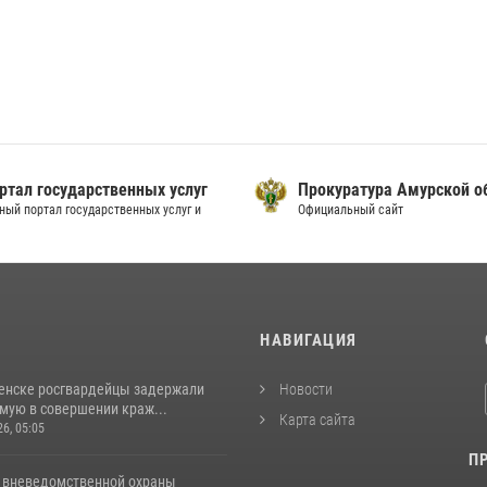
ртал государственных услуг
Прокуратура Амурской о
ный портал государственных услуг и
Официальный сайт
И
НАВИГАЦИЯ
енске росгвардейцы задержали
Новости
мую в совершении краж...
Карта сайта
26, 05:05
П
 вневедомственной охраны