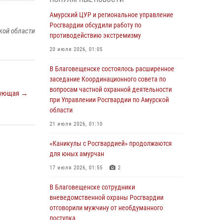
Более 2,5 миллионов рублей выплачено
Амурский ЦУР и региональное управление
амурчанам за оружие сданное на возмездной
Росгвардии обсудили работу по
кой области
основе
противодействию экстремизму
28 июля 2026, 02:00
20 июля 2026, 01:05
Итоги работы строевых подразделений
В Благовещенске состоялось расширенное
вневедомственной охраны Росгвардии
заседание Координационного совета по
Амурской области в период с 20 по 26 июля
вопросам частной охранной деятельности
ующая →
2026 года
при Управлении Росгвардии по Амурской
области
27 июля 2026, 06:28
2
21 июля 2026, 01:10
В Хабаровске определили лучших
сотрудников вневедомственной охраны
«Каникулы с Росгвардией» продолжаются
для юных амурчан
23 июля 2026, 07:49
8
17 июля 2026, 01:55
2
Амурчане смогут узнать об условиях
поступления на службу в подразделения
В Благовещенске сотрудники
территориального Управления Росгвардии
вневедомственной охраны Росгвардии
отговорили мужчину от необдуманного
23 июля 2026, 00:00
поступка