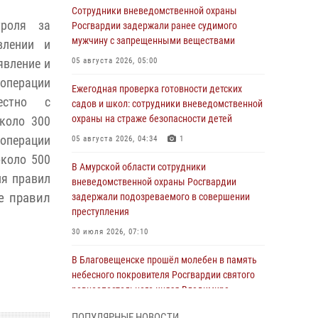
Сотрудники вневедомственной охраны
троля за
Росгвардии задержали ранее судимого
мужчину с запрещенными веществами
влении и
явление и
05 августа 2026, 05:00
 операции
Ежегодная проверка готовности детских
местно с
садов и школ: сотрудники вневедомственной
охраны на страже безопасности детей
коло 300
 операции
05 августа 2026, 04:34
1
около 500
В Амурской области сотрудники
ия правил
вневедомственной охраны Росгвардии
е правил
задержали подозреваемого в совершении
преступления
30 июля 2026, 07:10
В Благовещенске прошёл молебен в память
небесного покровителя Росгвардии святого
равноапостольного князя Владимира
28 июля 2026, 09:01
3
ПОПУЛЯРНЫЕ НОВОСТИ