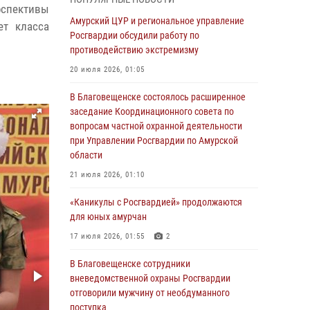
рспективы
Более 2,5 миллионов рублей выплачено
Амурский ЦУР и региональное управление
ет класса
амурчанам за оружие сданное на возмездной
Росгвардии обсудили работу по
основе
противодействию экстремизму
28 июля 2026, 02:00
20 июля 2026, 01:05
Итоги работы строевых подразделений
В Благовещенске состоялось расширенное
вневедомственной охраны Росгвардии
заседание Координационного совета по
Амурской области в период с 20 по 26 июля
вопросам частной охранной деятельности
2026 года
при Управлении Росгвардии по Амурской
области
27 июля 2026, 06:28
2
21 июля 2026, 01:10
В Хабаровске определили лучших
сотрудников вневедомственной охраны
«Каникулы с Росгвардией» продолжаются
для юных амурчан
23 июля 2026, 07:49
8
17 июля 2026, 01:55
2
Амурчане смогут узнать об условиях
поступления на службу в подразделения
В Благовещенске сотрудники
территориального Управления Росгвардии
вневедомственной охраны Росгвардии
отговорили мужчину от необдуманного
23 июля 2026, 00:00
поступка