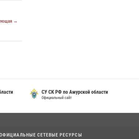
Итоги работы строевых подразделений
вневедомственной охраны Росгвардии
Амурской области в период с 20 по 26 июля
ующая →
2026 года
27 июля 2026, 06:28
2
Более 2,5 миллионов рублей выплачено
амурчанам за оружие сданное на возмездной
основе
28 июля 2026, 02:00
бласти
СУ СК РФ по Амурской области
Официальный сайт
ОФИЦИАЛЬНЫЕ СЕТЕВЫЕ РЕСУРСЫ