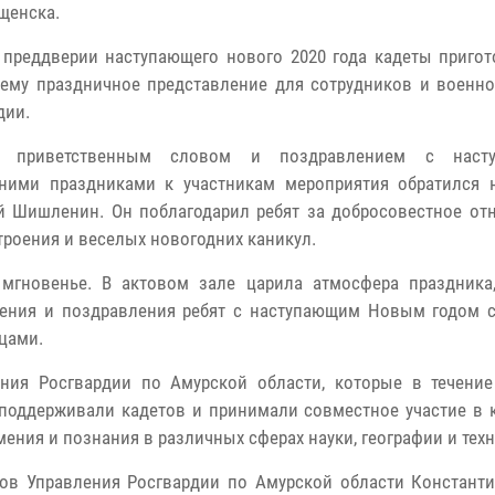
щенска.
 преддверии наступающего нового 2020 года кадеты пригот
ему праздничное представление для сотрудников и военн
дии.
 приветственным словом и поздравлением с наст
ними праздниками к участникам мероприятия обратился 
й Шишленин. Он поблагодарил ребят за добросовестное от
строения и веселых новогодних каникул.
мгновенье. В актовом зале царила атмосфера праздника
ления и поздравления ребят с наступающим Новым годом 
цами.
ния Росгвардии по Амурской области, которые в течение
 поддерживали кадетов и принимали совместное участие в к
ения и познания в различных сферах науки, географии и техн
нов Управления Росгвардии по Амурской области Констант