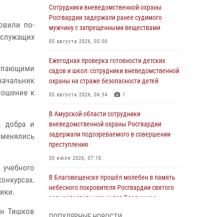
Сотрудники вневедомственной охраны
Росгвардии задержали ранее судимого
овили по-
мужчину с запрещенными веществами
ослужащих
05 августа 2026, 05:00
Ежегодная проверка готовности детских
упающими
садов и школ: сотрудники вневедомственной
начальник
охраны на страже безопасности детей
ношение к
05 августа 2026, 04:34
1
В Амурской области сотрудники
, добра и
вневедомственной охраны Росгвардии
задержали подозреваемого в совершении
сменялись
преступления
30 июля 2026, 07:10
 учебного
В Благовещенске прошёл молебен в память
онкурсах.
небесного покровителя Росгвардии святого
ики.
равноапостольного князя Владимира
ин Тишков
28 июля 2026, 09:01
3
ПОПУЛЯРНЫЕ НОВОСТИ