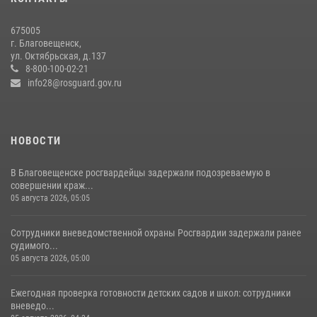
Более 2,5 миллионов рублей выплачено амурчанам за оружие
675005
сданное на возмездной основе
г. Благовещенск,
ул. Октябрьская, д.137
28 июля 2026, 02:00
8-800-100-02-21
info28@rosguard.gov.ru
НОВОСТИ
В Благовещенске росгвардейцы задержали подозреваемую в
совершении краж...
05 августа 2026, 05:05
Сотрудники вневедомственной охраны Росгвардии задержали ранее
судимого...
05 августа 2026, 05:00
Ежегодная проверка готовности детских садов и школ: сотрудники
вневедо...