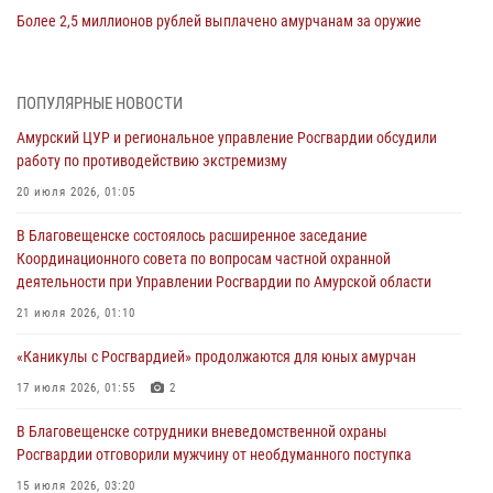
Более 2,5 миллионов рублей выплачено амурчанам за оружие
сданное на возмездной основе
28 июля 2026, 02:00
ПОПУЛЯРНЫЕ НОВОСТИ
Итоги работы строевых подразделений вневедомственной охраны
Амурский ЦУР и региональное управление Росгвардии обсудили
Росгвардии Амурской области в период с 20 по 26 июля 2026 года
работу по противодействию экстремизму
27 июля 2026, 06:28
2
20 июля 2026, 01:05
В Хабаровске определили лучших сотрудников вневедомственной
В Благовещенске состоялось расширенное заседание
охраны
Координационного совета по вопросам частной охранной
23 июля 2026, 07:49
8
деятельности при Управлении Росгвардии по Амурской области
Амурчане смогут узнать об условиях поступления на службу в
21 июля 2026, 01:10
подразделения территориального Управления Росгвардии
«Каникулы с Росгвардией» продолжаются для юных амурчан
23 июля 2026, 00:00
17 июля 2026, 01:55
2
В Благовещенске состоялось расширенное заседание
В Благовещенске сотрудники вневедомственной охраны
Координационного совета по вопросам частной охранной
Росгвардии отговорили мужчину от необдуманного поступка
деятельности при Управлении Росгвардии по Амурской области
15 июля 2026, 03:20
21 июля 2026, 01:10